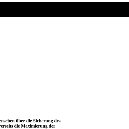
Telefon: 0179 / 7009230
Geld: Looman!
enschen über die Sicherung des
rerseits die Maximierung der