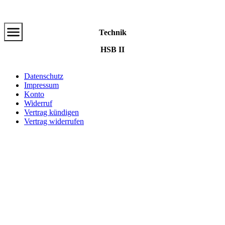
Zum
Hauptinhalt
Technik
HSB II
Datenschutz
Impressum
Konto
Widerruf
Vertrag kündigen
Vertrag widerrufen