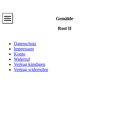
Zum
Hauptinhalt
Gemälde
Rost II
Datenschutz
Impressum
Konto
Widerruf
Vertrag kündigen
Vertrag widerrufen